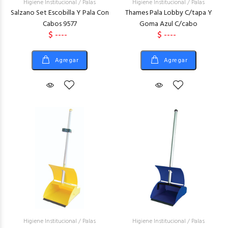
Higiene Institucional
/
Palas
Higiene Institucional
/
Palas
Salzano Set Escobilla Y Pala Con
Thames Pala Lobby C/tapa Y
Cabos 9577
Goma Azul C/cabo
$ ----
$ ----
Agregar
Agregar
Higiene Institucional
/
Palas
Higiene Institucional
/
Palas