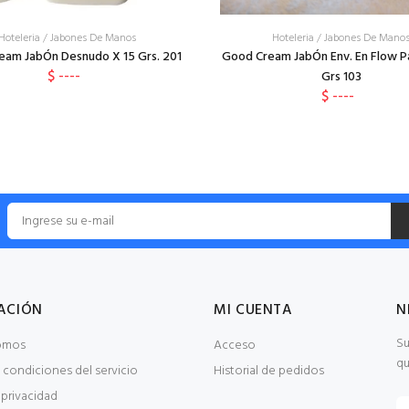
Hoteleria
/
Jabones De Manos
Hoteleria
/
Jabones De Mano
eam JabÓn Desnudo X 15 Grs. 201
Good Cream JabÓn Env. En Flow P
$ ----
Grs 103
$ ----
ACIÓN
MI CUENTA
N
Su
omos
Acceso
qu
 condiciones del servicio
Historial de pedidos
 privacidad