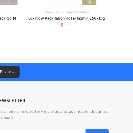
s
Hoteleria
/
Jabones De Manos
ack Gc 14
Lux Flow Pack Jabon Hotel Jazmin 250x15g.
$ ----
Enviar ..
EWSLETTER
bscribite al newsletter y recibirás ofertas y novedades antes
e nadie.