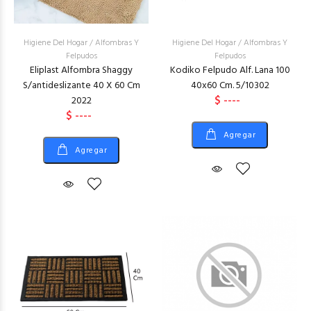
Higiene Del Hogar
/
Alfombras Y
Higiene Del Hogar
/
Alfombras Y
Felpudos
Felpudos
Eliplast Alfombra Shaggy
Kodiko Felpudo Alf. Lana 100
S/antideslizante 40 X 60 Cm
40x60 Cm. 5/10302
$ ----
2022
$ ----
Agregar
Agregar