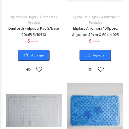
Higiene Del Hogar
/
Alfombras Y
Higiene Del Hogar
/
Alfombras Y
Felpudos
Felpudos
Danforth Felpudo Pvc S/base
Eliplast Alfombra 100porc.
90x65 5/10510
Algodon 40cm X 60cm 025
$ ----
$ ----
Agregar
Agregar