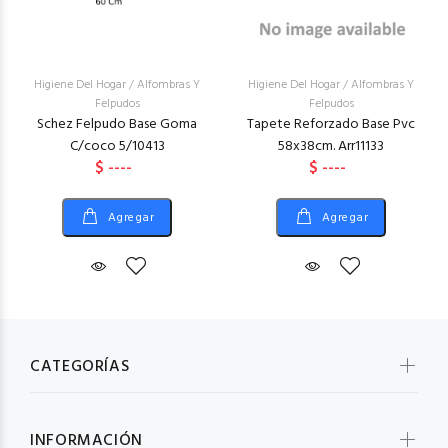
Higiene Del Hogar
/
Alfombras Y
Higiene Del Hogar
/
Alfombras Y
Felpudos
Felpudos
Schez Felpudo Base Goma
Tapete Reforzado Base Pvc
C/coco 5/10413
58x38cm. Arr11133
$ ----
$ ----
Agregar
Agregar
CATEGORÍAS
INFORMACIÓN