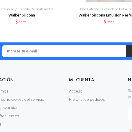
Categorias
/
Cuidado Del Automotor
Otras Categorias
/
Cuidado Del Aut
Walker Silicona
Walker Silicona Emulsion Per
$ ----
$ ----
ACIÓN
MI CUENTA
N
Su
omos
Acceso
qu
 condiciones del servicio
Historial de pedidos
 privacidad
frecuentes
s