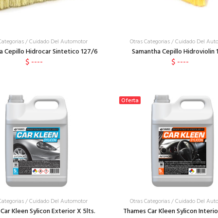
Categorias
/
Cuidado Del Automotor
Otras Categorias
/
Cuidado Del Aut
 Cepillo Hidrocar Sintetico 127/6
Samantha Cepillo Hidroviolin 
$ ----
$ ----
Oferta
Categorias
/
Cuidado Del Automotor
Otras Categorias
/
Cuidado Del Aut
ar Kleen Sylicon Exterior X 5lts.
Thames Car Kleen Sylicon Interior