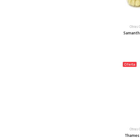
Otras 
Samantha
Oferta
Otras 
Thames C