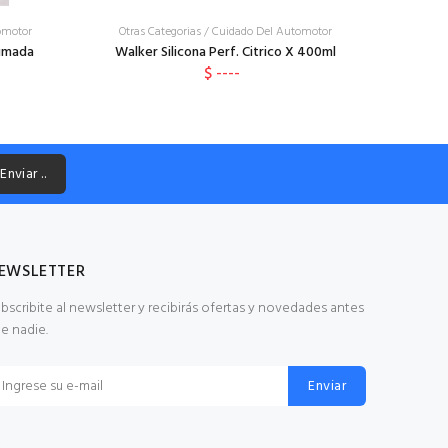
omotor
Otras Categorias
/
Cuidado Del Automotor
fumada
Walker Silicona Perf. Citrico X 400ml
$ ----
Enviar ..
EWSLETTER
bscribite al newsletter y recibirás ofertas y novedades antes
e nadie.
Enviar