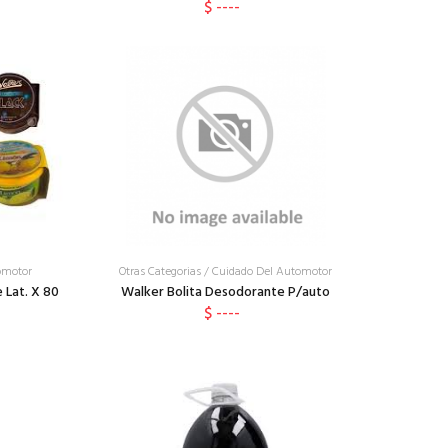
$ ----
omotor
Otras Categorias
/
Cuidado Del Automotor
 Lat. X 80
Walker Bolita Desodorante P/auto
$ ----