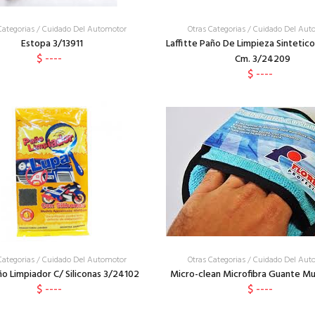
Categorias
/
Cuidado Del Automotor
Otras Categorias
/
Cuidado Del Aut
Estopa 3/13911
Laffitte Paño De Limpieza Sinteti
$ ----
Cm. 3/24209
$ ----
Categorias
/
Cuidado Del Automotor
Otras Categorias
/
Cuidado Del Aut
o Limpiador C/ Siliconas 3/24102
Micro-clean Microfibra Guante Mu
$ ----
$ ----