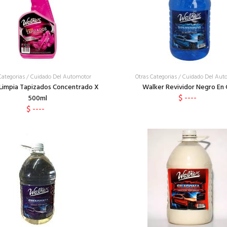
Categorias
/
Cuidado Del Automotor
Otras Categorias
/
Cuidado Del Aut
Limpia Tapizados Concentrado X
Walker Revividor Negro En 
$ ----
500ml
$ ----