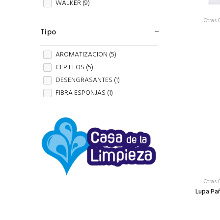
WALKER (
9
)
Otras 
Tipo
AROMATIZACION (
5
)
CEPILLOS (
5
)
DESENGRASANTES (
1
)
FIBRA ESPONJAS (
1
)
Otras 
Lupa Pañ