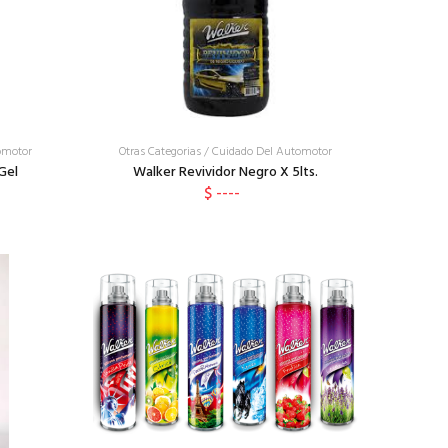
omotor
Otras Categorias
/
Cuidado Del Automotor
Gel
Walker Revividor Negro X 5lts.
$ ----